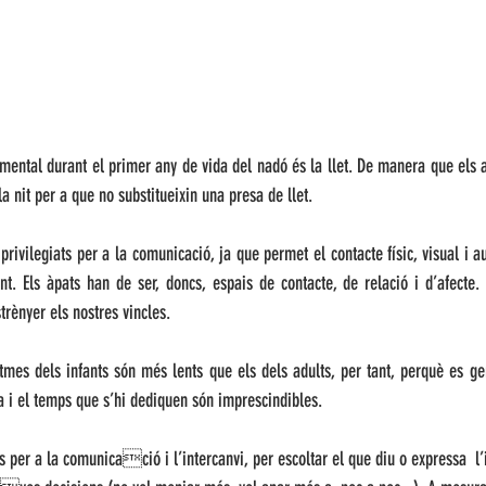
ental durant el primer any de vida del nadó és la llet. De manera que els a
 la nit per a que no substitueixin una presa de llet.
 privilegiats per a la comunicació, ja que permet el contacte físic, visual i a
t. Els àpats han de ser, doncs, espais de contacte, de relació i d’afecte. 
trènyer els nostres vincles. 
tmes dels infants són més lents que els dels adults, per tant, perquè es ge
ia i el temps que s’hi dediquen són imprescindibles. 
 per a la comunicació i l’intercanvi, per escoltar el que diu o expressa  l