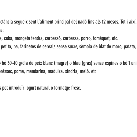
. 
ctància segueix sent l’aliment principal del nadó fins als 12 mesos. Tot i així, 
a:
a, ceba, mongeta tendra, carbassó, carbassa, porro, tomàquet, etc. 
a petita, pa, farinetes de cereals sense sucre, sèmola de blat de moro, patata,
 bé 30-40 g/dia de peix blanc (magre) o blau (gras) sense espines o bé 1 unita
 préssec, poma, mandarina, maduixa, síndria, meló, etc. 
. 
s pot introduïr iogurt natural o formatge fresc.