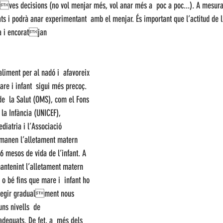
seves decisions (no vol menjar més, vol anar més a  poc a poc...). A mesura 
ats i podrà anar experimentant  amb el menjar. És important que l’actitud de l
ça i encoratjan
aliment per al nadó i  afavoreix 
are i infant  sigui més precoç. 
de  la Salut (OMS), com el Fons 
 la Infància (UNICEF), 
iatria i l’Associació 
omanen l’alletament matern 
6 mesos de vida de l’infant. A 
antenint l’alletament matern  
 o bé fins que mare i  infant ho 
afegir gradualment nous 
uns nivells  de 
dequats. De fet, a  més dels 