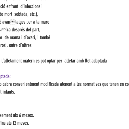
ció enfront  d’infeccions i 
de mort  sobtada, etc.), 
té avantatges per a la mare 
ísica després del part, 
cer  de mama i d’ovari, i també 
osi, entre d’altres 
e l’alletament matern es pot optar per  alletar amb llet adaptada
ptada:  
a o cabra convenientment modificada atenent a les normatives que tenen en co
l infants.
aixement als 6 mesos.
 fins als 12 mesos.