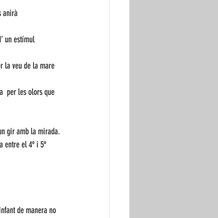
 anirà 
d’ un estímul 
r la veu de la mare 
a  per les olors que 
 un gir amb la mirada.
 entre el 4º i 5º 
’infant de manera no 