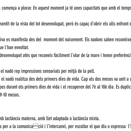
t, comença a plorar. En aquest moment ja té unes capacitats que amb el temps
 sentit de la vista del tot desenvolupat, però és capaç d’obrir els ulls enfront 
itiva es manifesta des del  moment del naixement. Els nadons saben reconèixe
ue l'han envoltat. 
 desenvolupat atès que reconeix fàcilment l’olor de la mare i tenen preferènci
el nadó rep impressions sensorials per mitjà de la pell. 
e el nadó realitza des dels primers dies de vida. Cap als dos mesos va unit a
pes durant els primers dies de vida i el recuperen del 7è al 10è dia. Es duplica
 9-10 mesos.
mb lactància materna, amb llet adaptada o lactància mixta.
 per a la comunicació i l’intercanvi, per escoltar el que diu o expressa  l