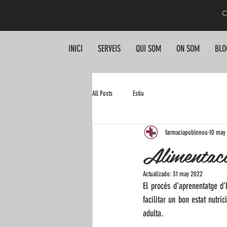
C
INICI
SERVEIS
QUI SOM
ON SOM
BLO
All Posts
Estiu
farmaciapoblenou
10 may
Alimentaci
Actualizado:
31 may 2022
El procés d’aprenentatge d’
facilitar un bon estat nutri
adulta.