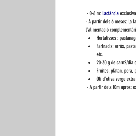
 - 0-6 m: 
Lactància
 exclusiva
- A partir dels 6 mesos: la la
l’alimentació complementàri
Hortalisses : pastanag
Farinacis: arròs, past
etc. 
20-30 g de carn2/dia o
Fruites: plàtan, pera,
Oli d’oliva verge extra
 - A partir dels 10m aprox: e