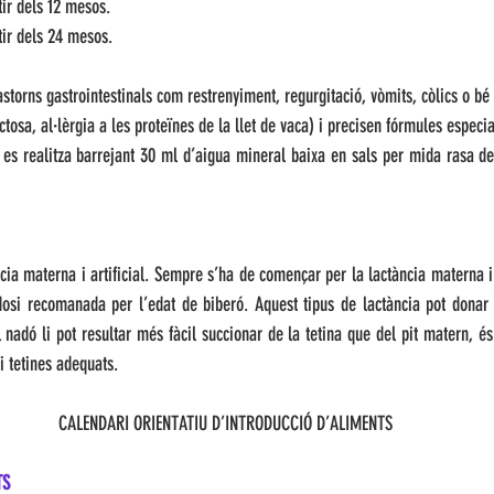
tir dels 12 mesos. 
tir dels 24 mesos.
storns gastrointestinals com restrenyiment, regurgitació, vòmits, còlics o bé 
actosa, al·lèrgia a les proteïnes de la llet de vaca) i precisen fórmules especia
es realitza barrejant 30 ml d’aigua mineral baixa en sals per mida rasa de p
cia materna i artificial. Sempre s’ha de començar per la lactància materna 
osi recomanada per l’edat de biberó. Aquest tipus de lactància pot donar l
 nadó li pot resultar més fàcil succionar de la tetina que del pit matern, és
i tetines adequats. 
CALENDARI ORIENTATIU D’INTRODUCCIÓ D’ALIMENTS
TS