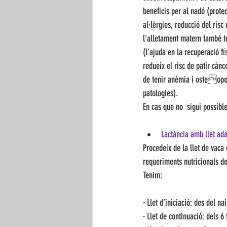
beneficis per al nadó (protec
al·lèrgies, reducció del risc 
l’alletament matern també 
(l’ajuda en la recuperació f
redueix el risc de patir càn
de tenir anèmia i osteopor
patologies). 
En cas que no  sigui possibl
Lactància amb llet ada
Procedeix de la llet de vac
requeriments nutricionals de
Tenim: 
· Llet d’iniciació: des del n
· Llet de continuació: dels 6