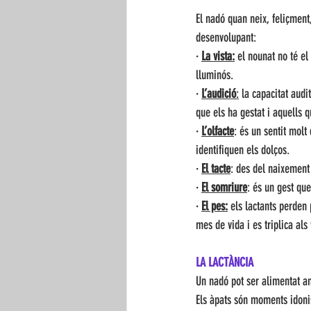
El nadó quan neix, feliçmen
desenvolupant:
· 
La vista:
 el nounat no té el
lluminós.
· 
L’audició
:
 la capacitat aud
que els ha gestat i aquells q
· 
L’olfacte
: és un sentit molt
identifiquen els dolços.
· 
El tacte
: des del naixement 
· 
El somriure
: és un gest qu
· 
El pes:
 els lactants perden 
mes de vida i es triplica als
LA LACTÀNCIA
Un nadó pot ser alimentat a
Els àpats són moments idonis