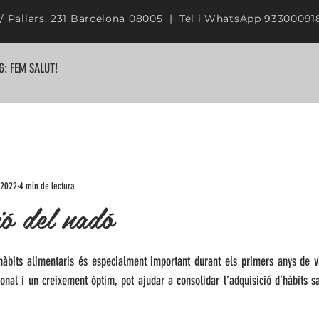
/ Pallars, 231 Barcelona 08005 | Tel i WhatsApp 9330009
G: FEM SALUT!
 2022
4 min de lectura
ó del nadó
hàbits alimentaris és especialment important durant els primers anys de v
cional i un creixement òptim, pot ajudar a consolidar l’adquisició d’hàbits sa