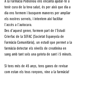
A la Farmàcia Poblenou ens encanta ajudar-te a 
tenir cura de la teva salut, és per això que dia a 
dia ens formem i busquem maneres per ampliar 
els nostres serveis, i intentem així facilitar 
l’accés a l’autocura.
Des d’aquest gener, formem part de l’Estudi 
Crierfac de la SEFAC (Societat Espanyola de 
Farmàcia Comunitària), un estudi que permet a la 
farmàcia detectar els nivells de creatinina en 
sang amb tant sols una goteta de sant i 5 minuts.
Si tens més de 45 anys, tens ganes de revisar 
com estan els teus ronyons, vine a la farmàcia!