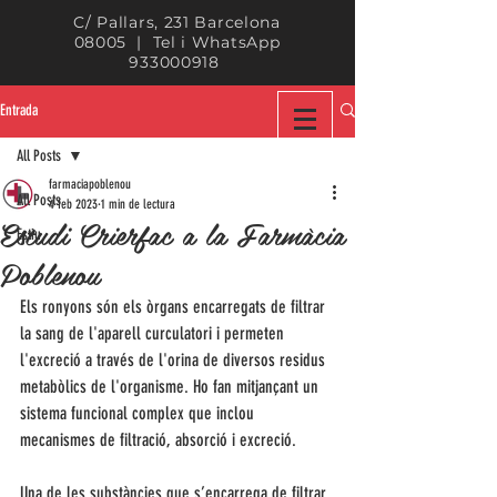
C/ Pallars, 231 Barcelona
08005 | Tel i WhatsApp
933000918
Entrada
All Posts
farmaciapoblenou
All Posts
4 feb 2023
1 min de lectura
Estudi Crierfac a la Farmàcia
Estiu
Poblenou
Els ronyons són els òrgans encarregats de filtrar 
la sang de l'aparell curculatori i permeten 
l'excreció a través de l'orina de diversos residus 
metabòlics de l'organisme. Ho fan mitjançant un 
sistema funcional complex que inclou 
mecanismes de filtració, absorció i excreció.
Una de les substàncies que s’encarrega de filtrar 