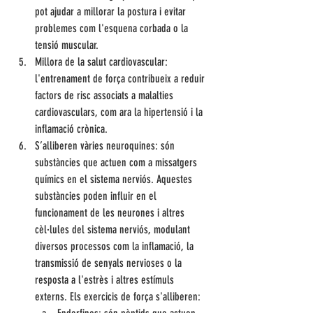
pot ajudar a millorar la postura i evitar 
problemes com l'esquena corbada o la 
tensió muscular.
Millora de la salut cardiovascular: 
l'entrenament de força contribueix a reduir 
factors de risc associats a malalties 
cardiovasculars, com ara la hipertensió i la 
inflamació crònica.
S’alliberen vàries neuroquines: són 
substàncies que actuen com a missatgers 
químics en el sistema nerviós. Aquestes 
substàncies poden influir en el 
funcionament de les neurones i altres 
cèl·lules del sistema nerviós, modulant 
diversos processos com la inflamació, la 
transmissió de senyals nervioses o la 
resposta a l'estrès i altres estímuls 
externs. Els exercicis de força s'alliberen: