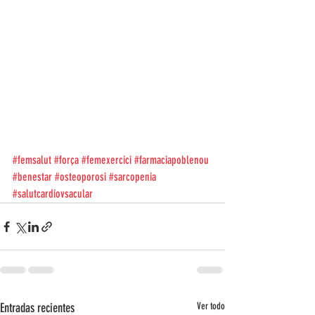
#femsalut
#força
#femexercici
#farmaciapoblenou
#benestar
#osteoporosi
#sarcopenia
#salutcardiovsacular
Entradas recientes
Ver todo