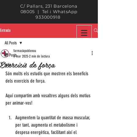
C/ Pallars, 231 Barcelona
08005 | Tel i WhatsApp
933000918
Entrada
All Posts
farmaciapoblenou
All Posts
6 mar 2025
2 min de lectura
Exercicis de força
Estiu
Són molts els estudis que mostren els beneficis 
dels exercicis de força. 
Aquí compartim amb vosaltres alguns dels motius 
per animar-vos!
Augmentem la quantitat de massa muscular, 
per tant, augmenta el metabolisme i 
despesa energètica, facilitant així el 