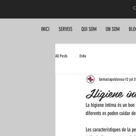
C
INICI
SERVEIS
QUI SOM
ON SOM
BLO
All Posts
Estiu
farmaciapoblenou
12 jul 
Higiene ín
La higiene íntima és un bon 
diferents es poden cuidar de
Les característiques de la pel