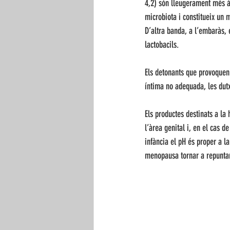
4,2) són lleugerament més àc
microbiota i constitueix un 
D’altra banda, a l’embaràs, 
lactobacils.
Els detonants que provoquen u
íntima no adequada, les dutx
Els productes destinats a la 
l’àrea genital i, en el cas d
infància el pH és proper a la
menopausa tornar a repunta