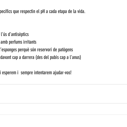
específics que respectin el pH a cada etapa de la vida.
i l’ús d’antisèptics
es amb perfums irritants
ió d’esponges perquè són reservori de patògens
 davant cap a darrera (des del pubis cap a l’anus)
i esperem i  sempre intentarem ajudar-vos!