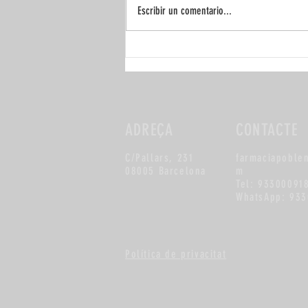
Escribir un comentario...
ADREÇA
CONTACTE
C/Pallars, 231
farmaciapoble
08005 Barcelona
m
Tel: 93300091
WhatsApp: 933
Política de privacitat