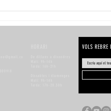
Herpe
Mite o realitat: No rentar-se la
cara a la nit envelleix la pell 7
dies?
HORARI
VOLS REBRE
nou@gmail.co
De dilluns a divendres
Matí: 9h-14h
8
Tarda: 16h-21h
000918
Dissabtes i diumenges
Matí: 9h-14h
Tarda: 17h-20.30h