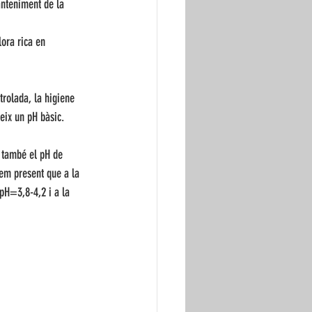
anteniment de la 
lora rica en 
trolada, la higiene 
eix un pH bàsic.
, també el pH de 
uem present que a la 
 pH=3,8-4,2 i a la 