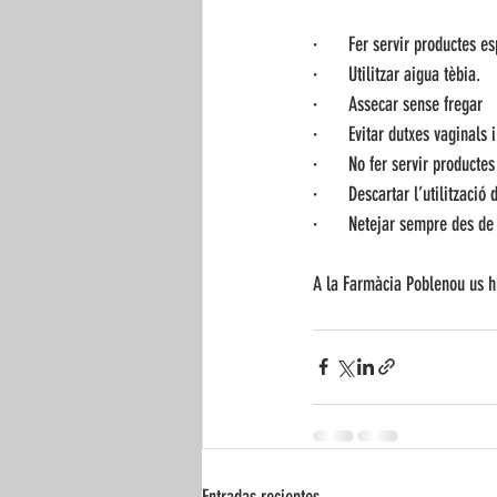
·       Fer servir productes 
·       Utilitzar aigua tèbia.
·       Assecar sense fregar
·       Evitar dutxes vaginals 
·       No fer servir product
·       Descartar l’utilitzac
·       Netejar sempre des de
A la Farmàcia Poblenou us h
Entradas recientes