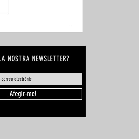
s Labial
 LA NOSTRA NEWSLETTER?
Afegir-me!