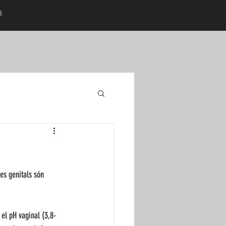
18
es genitals són 
i el pH vaginal (3,8-