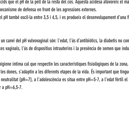
ids que el pH de la pell de la resta del cos. Aquesta acidesa afavoreix el m
mecanisme de defensa en front de les agressions externes. 
el pH també oscil·la entre 3,5 i 4,5, i es produeix el desenvolupament d’una f
n canvi del pH vulvovaginal són: l’edat, l’ús d’antibiòtics, la diabetis no con
es vaginals, l’ús de dispositius intrauterins i la presència de semen que indu
higiene íntima cal que respectin les característiques fisiològiques de la zona
e les dones, s’adaptin a les diferents etapes de la vida. És important que ting
 neutralitat (pH=7), a l’adolescència es situa entre pH=5-7, a l’edat fèrtil el
r a pH=6,5-7. 