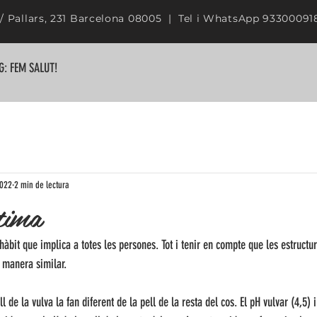
/ Pallars, 231 Barcelona 08005 | Tel i WhatsApp 9330009
G: FEM SALUT!
2022
2 min de lectura
tima
hàbit que implica a totes les persones. Tot i tenir en compte que les estructur
 manera similar.
l de la vulva la fan diferent de la pell de la resta del cos. El pH vulvar (4,5) 