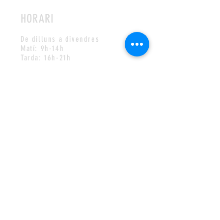
HORARI
De dilluns a divendres
Matí: 9h-14h
Tarda: 16h-21h
Dissabtes i diumenges
Matí: 9h-14h
Tarda: 17h-20.30h
CONTACTE
farmaciapoblenou@gmail.com
Tel:
933000918
WhatsApp:
933000918
Política de privacitat
VOLS REBRE LA NOSTRA